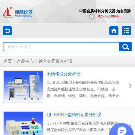
中国金属材料分析仪器 知名品牌
025-57339999
首页
产品中心
铁合金元素分析仪
不锈钢成分分析仪
QL-HW2000B型不锈钢成分分析仪配合高频感
应燃烧炉能快速地测定铁合金、不锈钢、碳
钢、合金钢、铸铁、球铁、有色金属、稀土金
属、水泥、矿石、焦炭、煤，炉渣、陶瓷、催
化剂、铸造型芯砂、铁矿、无机物有机物及其
QL-BS1000型精密元素分析仪
它材料中碳、硫两元素的含量。
QL－BS1000型精密元素分析仪为南京麒麟分
析仪器有限公司2007年自主研发推出。采用光