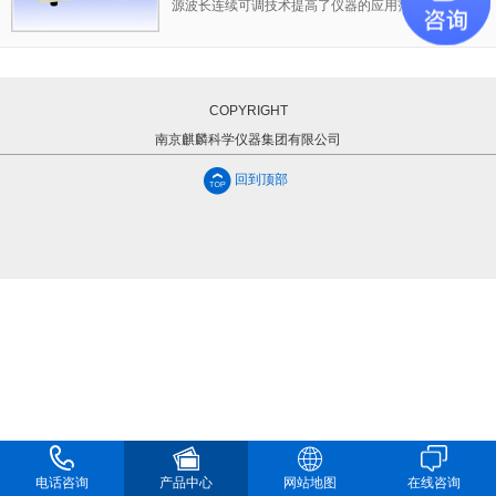
源波长连续可调技术提高了仪器的应用范围和
分析结果的准确性。只要有元素的光度分析方
法，就可用本仪器进行分析，因而可以适用于
黑色和有色金属及其合金等各种材料中的硅、
锰、磷、镍、铬、铜等多种元素的含量分析，
COPYRIGHT
可以满足铸造、冶金、机械、化工等行业在炉
南京麒麟科学仪器集团有限公司
前、成品、来料化验等方面对各种材料多元素
分析的需要。
回到顶部
电话咨询
产品中心
网站地图
在线咨询