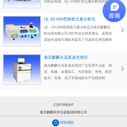
仪组合而成。QL-S3000C型元素分析仪经由红
外和比色原理的检测。
QL-BS1000型精密元素分析仪
QL－BS1000型精密元素分析仪为南京麒麟分
析仪器有限公司2007年自主研发推出。采用光
源波长连续可调技术提高了仪器的应用范围和
分析结果的准确性。只要有元素的光度分析方
法，就可用本仪器进行分析，因而可以适用于
南京麒麟火花直读光谱仪
黑色和有色金属及其合金等各种材料中的硅、
锰、磷、镍、铬、铜等多种元素的含量分析，
南京麒麟火花直读光谱仪广泛应用于冶金、铸
可以满足铸造、冶金、机械、化工等行业在炉
造、机械、金属加工、汽车制造、有色、航空
前、成品、来料化验等方面对各种材料多元素
航天、兵器、化工等领域的生产过程控制
分析的需要。
COPYRIGHT
南京麒麟科学仪器集团有限公司
回到顶部