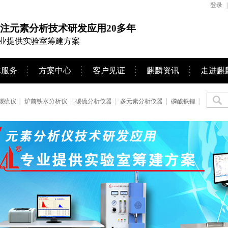
登录
|
注元素分析技术研发应用20多年
业提供实验室筹建方案
术服务
方案中心
客户见证
麒麟资讯
走进麒
碳硫仪
炉前铁水分析仪
碳硫分析仪器
多元素分析仪器
磷酸铁锂