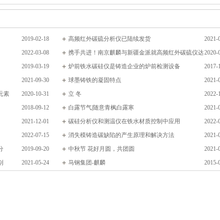
2019-02-18
高频红外碳硫分析仪已陆续发货
2021-
2022-03-08
携手共进！南京麒麟与新疆金派就高频红外碳硫仪达
2020-
2019-03-19
成第二次合作！
炉前铁水碳硅仪是铸造企业的炉前检测设备
2017-
2021-09-30
球墨铸铁的凝固特点
2021-
元素
2020-10-31
立 冬
2022-
2018-09-12
白露节气|随意青枫白露寒
2021-
2021-12-01
碳硅分析仪和测温仪在铁水材质控制中应用
2022-
2022-07-15
消失模铸造碳缺陷的产生原理和解决方法
2021-
分
2019-09-20
中秋节 花好月圆，共团圆
2021-
别
2021-05-24
马钢集团-麒麟
2015-