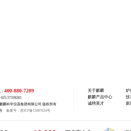
400-880-7289
关于麒麟
炉
线：
麒麟产品中心
技
5-57339283
诚聘英才
新
com 南京麒麟科学仪器集团有限公司 版权所有
号
备案号：苏ICP备15007624号