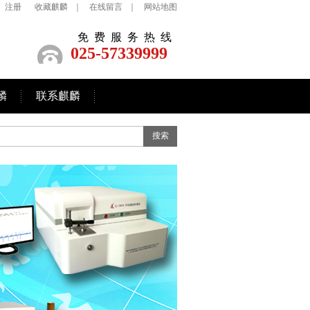
注册
收藏麒麟
｜
在线留言
｜
网站地图
免费服务热线
025-57339999
麟
联系麒麟