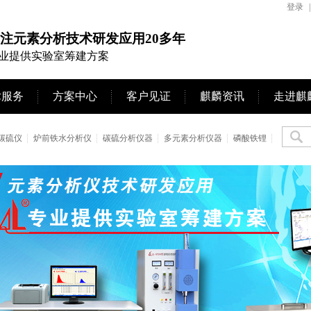
登录
|
注元素分析技术研发应用20多年
业提供实验室筹建方案
术服务
方案中心
客户见证
麒麟资讯
走进麒
碳硫仪
炉前铁水分析仪
碳硫分析仪器
多元素分析仪器
磷酸铁锂