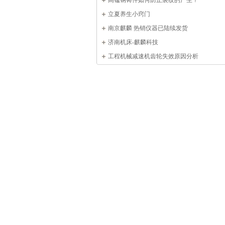
高锰钢铸件如何防止裂纹的产生？
立夏养生小窍门
南京麒麟 热销仪器已陆续发货
济南机床-麒麟科技
工程机械减速机齿轮失效原因分析