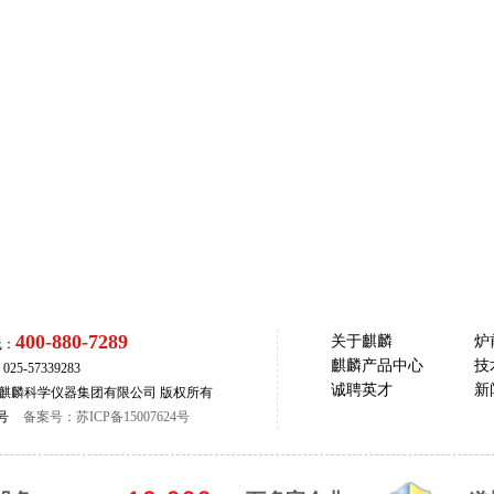
400-880-7289
关于麒麟
炉
线：
麒麟产品中心
技
5-57339283
诚聘英才
新
com 南京麒麟科学仪器集团有限公司 版权所有
号
备案号：苏ICP备15007624号