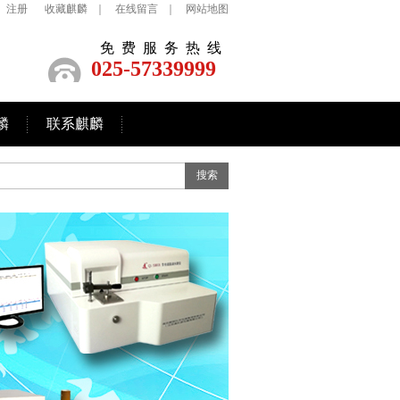
注册
收藏麒麟
｜
在线留言
｜
网站地图
免费服务热线
025-57339999
麟
联系麒麟