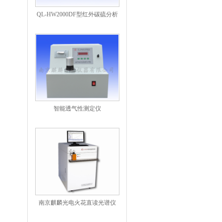
QL-HW2000DF型红外碳硫分析
仪
智能透气性测定仪
南京麒麟光电火花直读光谱仪