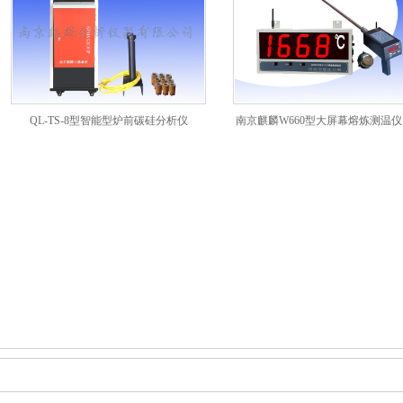
QL-TS-8型智能型炉前碳硅分析仪
南京麒麟W660型大屏幕熔炼测温仪
厂专用