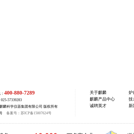
400-880-7289
关于麒麟
炉
线：
麒麟产品中心
技
5-57339283
诚聘英才
新
com 南京麒麟科学仪器集团有限公司 版权所有
号
备案号：苏ICP备15007624号