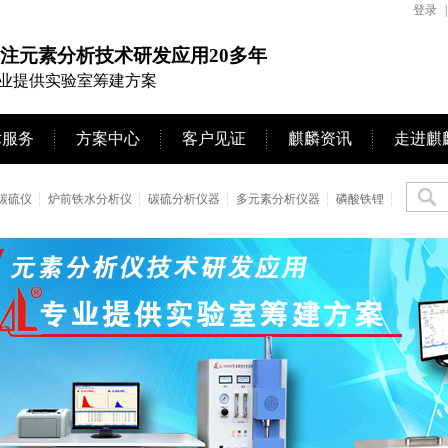
登录
|
注元素分析技术研发应用20多年
业提供实验室筹建方案
术服务
方案中心
客户见证
麒麟资讯
走进麒
碳硫仪
炉前铁水分析仪
碳硫分析仪器
多元素分析仪器
磷酸铁锂