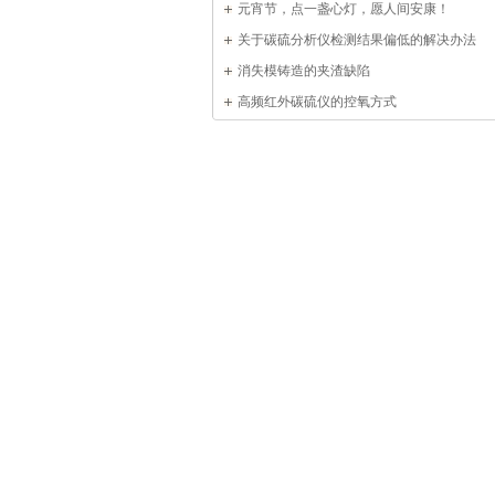
元宵节，点一盏心灯，愿人间安康！
关于碳硫分析仪检测结果偏低的解决办法
消失模铸造的夹渣缺陷
高频红外碳硫仪的控氧方式