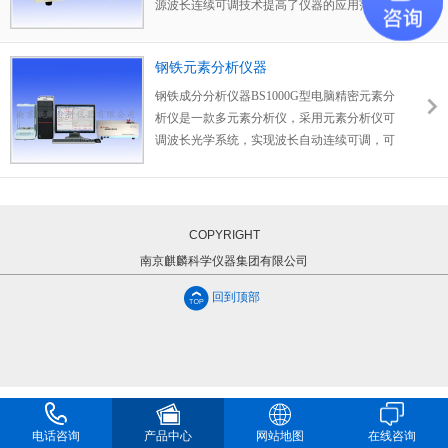
源波长连续可调技术提高了仪器的应用范围和
分析结果的准确性。只要有元素的光度分析方
法，就可用本仪器进行分析，因而可以适用于
钢铁元素分析仪器
黑色和有色金属及其合金等各种材料中的硅、
锰、磷、镍、铬、铜等多种元素的含量分析，
钢铁成分分析仪器BS1000G型电脑精密元素分
可以满足铸造、冶金、机械、化工等行业在炉
析仪是一款多元素分析仪，采用元素分析仪可
前、成品、来料化验等方面对各种材料多元素
调波长光学系统，实现波长自动连续可调，可
分析的需要。
用于各种材料及其合金的多种元素分析。产品
不仅波长连续自动可调，而且精度大幅提高，
从传统元素分析仪的波长误差一般20nm，提高
到现在的3nm，因而可以使产品在扩大应用范
COPYRIGHT
围的同时，提高分析检测的准确度。
南京麒麟科学仪器集团有限公司
回到顶部
电话咨询
产品中心
网站地图
在线咨询