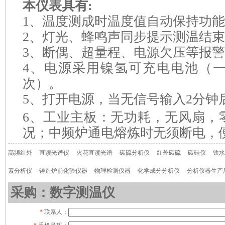
本仪表具有
:
1、温度测成时温度值自动保持功
2、灯光、蜂鸣声同步提示测温结
3、断偶、超量程、电源欠压等报
4、电源采用镍氢可充电电池（
次）。
5、打开电源，当无信号输入
2
分钟
6、工业主板：无功耗，无风扇，
况；中频炉通电熔炼时无须断电，
高频红外
直读光谱仪
火花直读光谱
碳硫分析仪
红外碳硫
碳硅仪
铁水
素分析仪
铸造炉前化验仪器
物理检测仪器
化学成分分析仪
分析仪器生产
采购：数字测温仪
*
联系人：