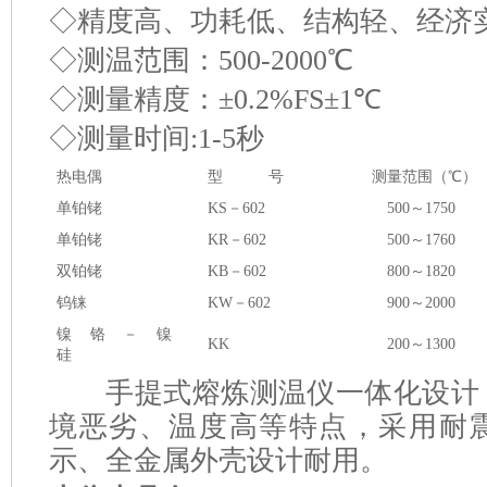
◇精度高、功耗低、结构轻、经济
◇测温范围：
500-2000
℃
◇测量精度：±
0.2%FS
±
1
℃
◇测量时间
:1-5
秒
热电偶
型
号
测量范围（℃）
单铂铑
KS
－
602
500
～
1750
单铂铑
KR
－
602
500
～
1760
双铂铑
KB
－
602
800
～
1820
钨铼
KW
－
602
900
～
2000
镍铬－镍
KK
200
～
1300
硅
手提式熔炼测温仪一体化设计
境恶劣、温度高等特点，采用耐
示、全金属外壳设计耐用。