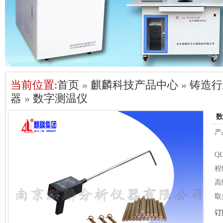
当前位置:
首页
»
麒麟科技产品中心
»
铸造行
器
»
数字测温仪
数
产
Q
程
高
取
订