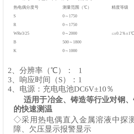
热电偶分度号
测量范围（
℃
）
精度等级
S
0～
1750
R
0～
1750
WRe3/25
0～
2000
≤±0.2％
±1
B
500～
1800
K
0～
1000
2、分辨率（
℃
）：
1
3、响应时间（
S
）：
1
4、电源：充电电池
DC6V±10
％
适用于冶金、铸造等行业对钢、
的快速测温
◇采用热电偶直入金属溶液中探
障、欠压显示报警显示