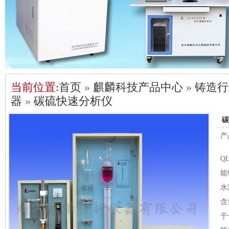
当前位置:
首页
»
麒麟科技产品中心
»
铸造行
器
»
碳硫快速分析仪
碳
产
Q
能
水
含
于