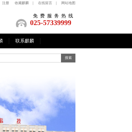
注册
收藏麒麟
｜
在线留言
｜
网站地图
免费服务热线
025-57339999
麟
联系麒麟