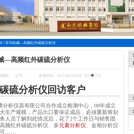
例
»
双鸟机械—高频红外碳硫分析仪
械—高频红外碳硫分析仪
机网址
人气：
-
发表时间：2015-04-14 20:07【
大
中
小
】
碳硫分析仪回访客户
麒麟分析仪器有限公司合作成立检测中心，08年成立
大生产规模，产品出口要保证成品，必须重新筹划
务人员了解到此情况后，花了2个工作日与销售团
高频红外碳硫分析仪、多
元素分析仪
、金相分析仪
可……