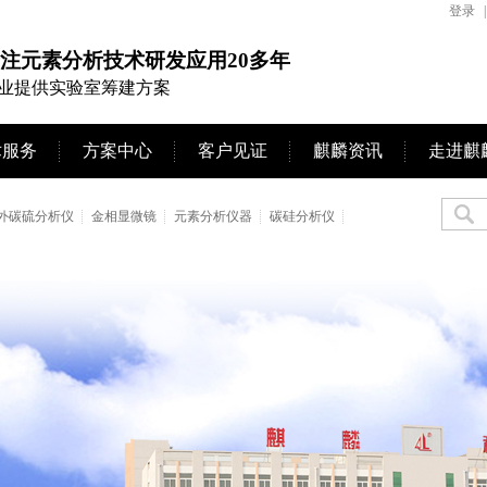
登录
|
注元素分析技术研发应用20多年
业提供实验室筹建方案
术服务
方案中心
客户见证
麒麟资讯
走进麒
外碳硫分析仪
金相显微镜
元素分析仪器
碳硅分析仪