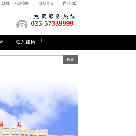
注册
收藏麒麟
｜
在线留言
｜
网站地图
免费服务热线
025-57339999
麟
联系麒麟