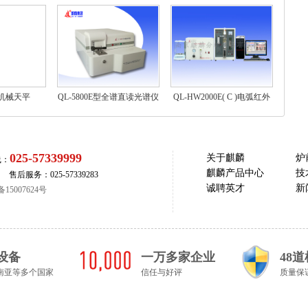
型机械天平
QL-5800E型全谱直读光谱仪
QL-HW2000E( C )电弧红外
碳硫分析仪器
025-57339999
关于麒麟
炉
线：
麒麟产品中心
技
5 售后服务：025-57339283
诚聘英才
新
15007624号
设备
一万多家企业
48
南亚等多个国家
信任与好评
质量保