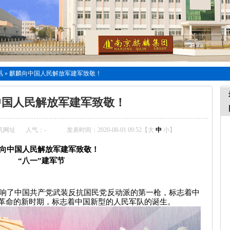
讯
»
麒麟向中国人民解放军建军致敬！
中国人民解放军建军致敬！
机网址
人气：
-
发表时间：2020-08-01 09:52【
大
中
小
】
向中国人民解放军建军致敬！
“八一”建军节
打响了中国共产党武装反抗国民党反动派的第一枪，标志着中
革命的新时期，标志着中国新型的人民军队的诞生。