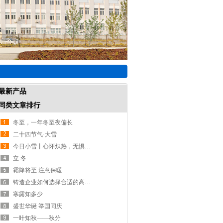
最新产品
同类文章排行
冬至，一年冬至夜偏长
二十四节气·大雪
今日小雪丨心怀炽热，无惧严寒
立 冬
霜降将至 注意保暖
铸造企业如何选择合适的高频红外碳硫分析仪
寒露知多少
盛世华诞 举国同庆
一叶知秋——秋分