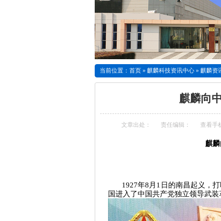
当前位置：
首页
»
麒麟科技资讯中心
»
麒麟资
麒麟向
文章出处：
责任编辑：
查看手
麒麟
1927年8月1日的南昌起义，
国进入了中国共产党独立领导武装