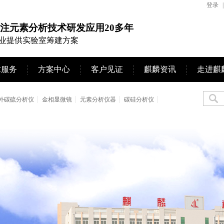
登录
|
注元素分析技术研发应用20多年
业提供实验室筹建方案
术服务
方案中心
客户见证
麒麟资讯
走进麒
外碳硫分析仪
金相显微镜
元素分析仪器
碳硅分析仪