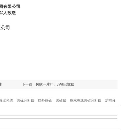
有限公司
人致敬
限公司
键
下一篇：
风吹一片叶，万物已惊秋
直读光谱
碳硫分析仪
红外碳硫
碳硅仪
铁水在线碳硅分析仪
炉前分
造炉前化验仪器
物理检测仪器
化学成分分析仪
分析仪器生产厂家