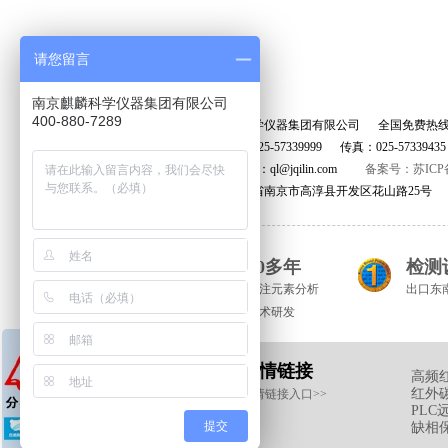
请您留言
南京麒麟科学仪器集团有限公司
400-880-7289
南京麒麟科学仪器集团有限公司 全国免费热
座机号码：025-57339999 传真：025-5733943
公司E-MAIL：ql@jqilin.com
备案号：苏ICP备
地址：江苏省南京市高淳县开发区花山路25号
20多年
检测
专注元素分析
出口东
技术研发
友情链接
高频
红外
申请链接入口>>
PLC
提交
缺相