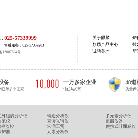
025-57339999
关于麒麟
炉
线：
麒麟产品中心
技
5 售后服务：025-57339283
诚聘英才
新
15007624号
设备
一万多家企业
48
南亚等多个国家
信任与好评
质量保
红外碳硫分析仪
铸造分析仪
多元素分析仪
碳硫仪
直读光谱仪
麒麟仪器
远程监控
宏润工贸
便携式叶面积仪
保护器
元素分析仪