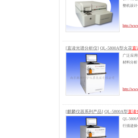
整机设计
http://ww
[
直读光谱分析仪
]
QL-5800A型火花
直
广泛应用
材料分析
http://ww
[
麒麟仪器系列产品
]
QL-5800A型
直读
QL-580
行描迹操