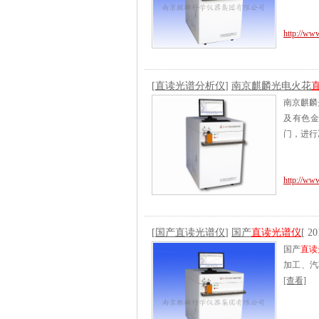
http://ww
[
直读光谱分析仪
]
南京麒麟光电火花
南京麒麟
及有色
门，进行
http://www
[
国产直读光谱仪
]
国产
直读光谱仪
[ 20
国产
直读
加工、汽
[查看]