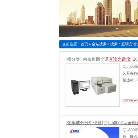
当前位置：
首页
»
全站搜索
» 搜索：直读光谱
[
根分类
]
南京麒麟全谱
直读光谱仪
[ 20
QL-580
又具备P
据达标，
http://www
[
化学成分分析仪器
]
QL-5800E型全谱
QL-580
仪，既包