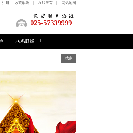
注册
收藏麒麟
｜
在线留言
｜
网站地图
免费服务热线
025-57339999
麟
联系麒麟