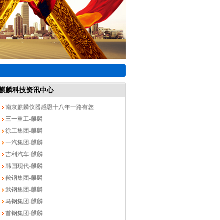
麒麟科技资讯中心
南京麒麟仪器感恩十八年一路有您
三一重工-麒麟
徐工集团-麒麟
一汽集团-麒麟
吉利汽车-麒麟
韩国现代-麒麟
鞍钢集团-麒麟
武钢集团-麒麟
马钢集团-麒麟
首钢集团-麒麟