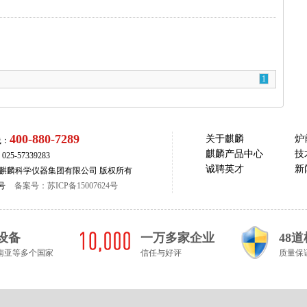
1
400-880-7289
关于麒麟
炉
线：
麒麟产品中心
技
5-57339283
诚聘英才
新
com 南京麒麟科学仪器集团有限公司 版权所有
号
备案号：苏ICP备15007624号
设备
一万多家企业
48
南亚等多个国家
信任与好评
质量保