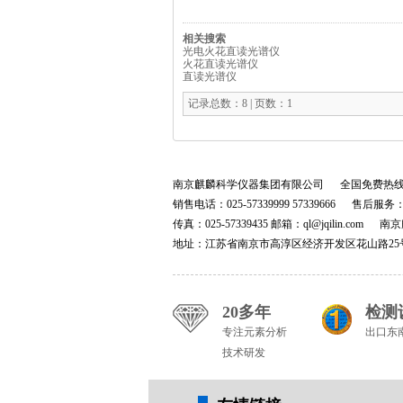
相关搜索
光电火花直读光谱仪
火花直读光谱仪
直读光谱仪
记录总数：8 | 页数：1
南京麒麟科学仪器集团有限公司 全国免费热
销售电话：025-57339999 57339666 售后服务：02
传真：025-57339435 邮箱：ql@jqilin.
地址：江苏省南京市高淳区经济开发区花山路25
20多年
检测
专注元素分析
出口东
技术研发