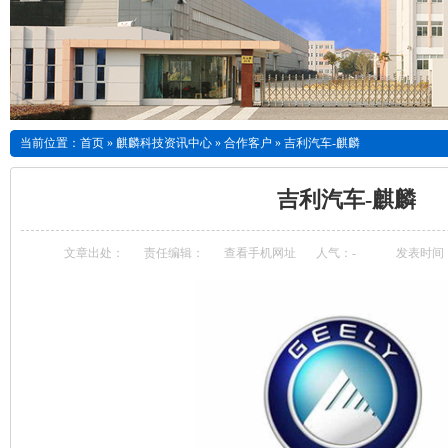
当前位置：
首页
»
麒麟科技资讯中心
»
合作客户
»
吉利汽车-麒麟
吉利汽车-麒麟
文章出处：
责任编辑：
查看手机网址
人气：
-
发表时间：20