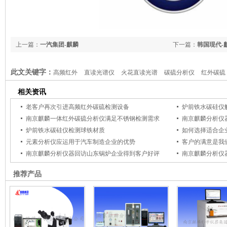
上一篇：
一汽集团-麒麟
下一篇：
韩国现代-
此文关键字：
高频红外
直读光谱仪
火花直读光谱
碳硫分析仪
红外碳硫
析仪
红外高频
铸造分析
元素分析仪
铸造炉前化验仪器
物理检测仪器
相关资讯
老客户再次引进高频红外碳硫检测设备
炉前铁水碳硅仪
南京麒麟一体红外碳硫分析仪满足不锈钢检测需求
南京麒麟分析仪
炉前铁水碳硅仪检测球铁材质
如何选择适合企
元素分析仪应运用于汽车制造企业的优势
客户的满意是我
南京麒麟分析仪器回访山东锅炉企业得到客户好评
南京麒麟分析仪
推荐产品