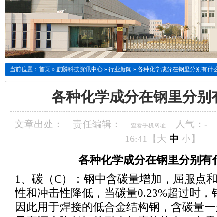
当前位置：
首页
»
麒麟科技资讯中心
»
行业新闻
»
各种化学成分在钢里分别有什
各种化学成分在钢里分别
文章出处：
责任编辑：
人气：
-
查看手机网址
16:41【
大
中
小
】
各种化学成分在钢里分别有
1、碳（
C
）：钢中含碳量增加，屈服点
性和冲击性降低，当碳量
0.23%
超过时，
因此用于焊接的低合金结构钢，含碳量一