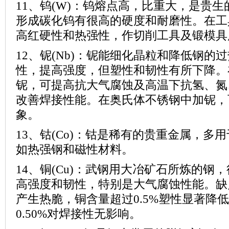
11、钨
(W)
：钨熔点高，比重大，是贵生
形成碳化钨有很高的硬度和耐磨性。在工
高红硬性和热强性，作切削工具及锻模具
12、铌
(Nb)
：铌能细化晶粒和降低钢的过
性，提高强度，但塑性和韧性有所下降。
铌，可提高抗大气腐蚀及高温下抗氢、氮
改善焊接性能。在奥氏体不锈钢中加铌，
象。
13、钴
(Co)
：钴是稀有的贵重金属，多用
如热强钢和磁性材料。
14、铜
(Cu)
：武钢用大冶矿石所炼的钢，
高强度和韧性，特别是大气腐蚀性能。缺
产生热脆，铜含量超过
0.5%
塑性显著降低
0.50%
对焊接性无影响。