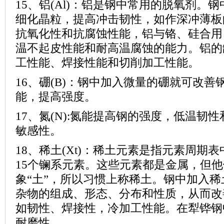
15、铝
(Al)
：铝是钢中常用的脱氧剂。钢
细化晶粒，提高冲击韧性，如作深冲薄板
抗氧化性和抗腐蚀性能，铝与铬、硅合用
温不起皮性能和耐高温腐蚀的能力。铝的
工性能、焊接性能和切削加工性能。
16、硼
(B)
：钢中加入微量的硼就可改善
能，提高强度。
17、氮
(N):
氮能提高钢的强度，低温韧性
敏感性。
18、稀土
(Xt)
：稀土元素是指元素周期表
15
个镧系元素。这些元素都是金属，但他
象“土”，所以习惯上称稀土。钢中加入
杂物的组成、形态、分布和性质，从而改
如韧性、焊接性，冷加工性能。在犁铧钢
耐磨性。