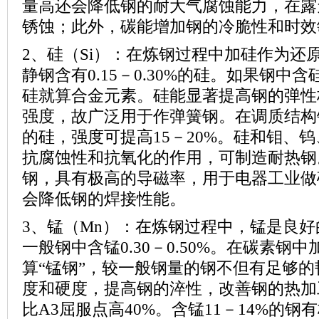
量高还会降低钢的耐大气腐蚀能力，在露
锈蚀；此外，碳能增加钢的冷脆性和时效
2、硅（
Si
）：在炼钢过程中加硅作为还
静钢含有
0.15
－
0.30%
的硅。如果钢中含
硅就算合金元素。硅能显著提高钢的弹性
强度，故广泛用于作弹簧钢。在调质结构
的硅，强度可提高
15
－
20%
。硅和钼、钨
抗腐蚀性和抗氧化的作用，可制造耐热钢
钢，具有极高的导磁率，用于电器工业做
会降低钢的焊接性能。
3、锰（
Mn
）：在炼钢过程中，锰是良好
一般钢中含锰
0.30
－
0.50%
。在碳素钢中
算“锰钢”，较一般钢量的钢不但有足够
度和硬度，提高钢的淬性，改善钢的热加
比
A3
屈服点高
40%
。含锰
11
－
14%
的钢有