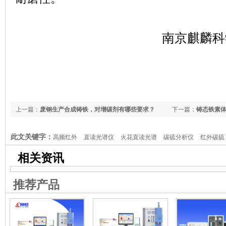
南京麒麟科
上一篇：
废钢生产合成铸铁，对增碳剂有哪些要求？
下一篇：
铸态铁素
此文关键字：
高频红外
直读光谱仪
火花直读光谱
碳硫分析仪
红外碳硫
析仪
红外高频
铸造分析
元素分析仪
铸造炉前化验仪器
物理检测仪器
相关资讯
推荐产品