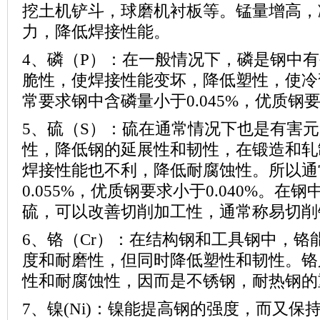
挖土机铲斗，球磨机衬板等。锰量增高，
力，降低焊接性能。
4、磷（
P
）：在一般情况下，磷是钢中有
脆性，使焊接性能变坏，降低塑性，使冷
常要求钢中含磷量小于
0.045%
，优质钢
5、硫（
S
）：硫在通常情况下也是有害元
性，降低钢的延展性和韧性，在锻造和轧
焊接性能也不利，降低耐腐蚀性。所以通
0.055%
，优质钢要求小于
0.040%
。在钢
硫，可以改善切削加工性，通常称易切削
6、铬（
Cr
）：在结构钢和工具钢中，铬
度和耐磨性，但同时降低塑性和韧性。铬
性和耐腐蚀性，因而是不锈钢，耐热钢的
7、镍
(Ni)
：镍能提高钢的强度，而又保