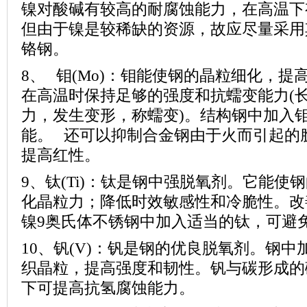
镍对酸碱有较高的耐腐蚀能力，在高温下
但由于镍是较稀缺的资源，故应尽量采用
铬钢。
8、 钼
(Mo)
：钼能使钢的晶粒细化，提
在高温时保持足够的强度和抗蠕变能力
(
力，发生变形，称蠕变
)
。结构钢中加入
能。 还可以抑制合金钢由于火而引起的
提高红性。
9、钛
(Ti)
：钛是钢中强脱氧剂。它能使钢
化晶粒力；降低时效敏感性和冷脆性。改
镍
9
奥氏体不锈钢中加入适当的钛，可避
10、钒
(V)
：钒是钢的优良脱氧剂。钢中
织晶粒，提高强度和韧性。钒与碳形成的
下可提高抗氢腐蚀能力。