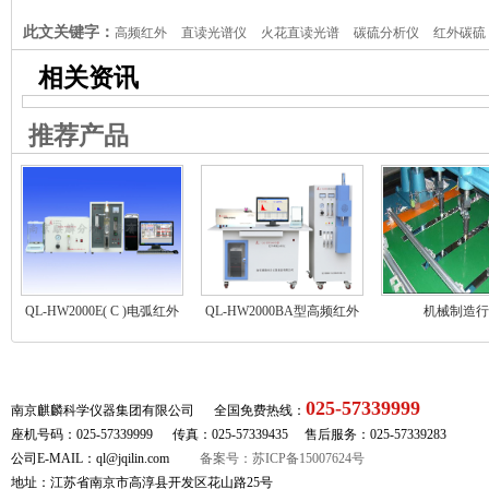
此文关键字：
高频红外
直读光谱仪
火花直读光谱
碳硫分析仪
红外碳硫
析仪
红外高频
铸造分析
元素分析仪
铸造炉前化验仪器
物理检测仪器
相关资讯
推荐产品
QL-HW2000E( C )电弧红外
QL-HW2000BA型高频红外
机械制造行
碳硫分析仪器
元素分析仪
025-57339999
南京麒麟科学仪器集团有限公司 全国免费热线：
座机号码：025-57339999 传真：025-57339435 售后服务：025-57339283
公司E-MAIL：ql@jqilin.com
备案号：苏ICP备15007624号
地址：江苏省南京市高淳县开发区花山路25号