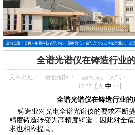
当前位置：
首页
»
麒麟科技资讯中心
»
麒麟资讯
»
全谱光谱仪在铸造行业的广范
全谱光谱仪在铸造行业
文章出处：
责任编辑：
人气：
-
查看手机网址
13:57【
大
中
小
】
全谱光谱仪在铸造行业的
铸造业对光电全谱光谱仪的要求不断
精度铸造转变为高精度铸造，因此对全谱
求也相应提高。